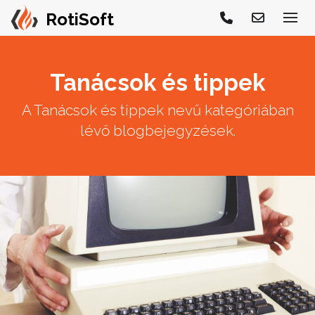
Tanácsok és tippek
A Tanácsok és tippek nevű kategóriában
lévő blogbejegyzések.