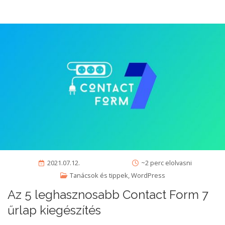
2021.07.12.
~2 perc elolvasni
Tanácsok és tippek
,
WordPress
Az 5 leghasznosabb Contact Form 7
űrlap kiegészítés