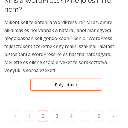
Mi is a WordPress? Mire jó és mire
nem?
Miként kell tekinteni a WordPress-re? Mi az, amire
alkalmas és hol vannak a határai, ahol már egyedi
megoldásban kell gondolkodni? Senior WordPress
fejlesztőként szeretnék egy reális, szakmai rálátást
biztosítani a WordPress-re és használhatóságára.
Mellette és ellene szóló érveket felsorakoztatva.
Vegyük is sorba ezeket!
Folytatás ›
1
2
3
4
…
9