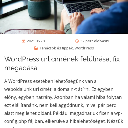
2021.06.28.
~2 perc elolvasni
Tanácsok és tippek
,
WordPress
WordPress url címének felülírása, fix
megadása
A WordPress esetében lehetőségünk van a
weboldalunk url címét, a domain-t átírni. Ez egyben
előny, egyben hátrány. Azonban ha valami hiba folytán
ezt elállítanánk, nem kell aggódnunk, mivel pár perc
alatt meg lehet oldani. Például megadhatjuk fixen a wp-
config.php fájlban, elkerülve a hibalehetőséget. Nézzük