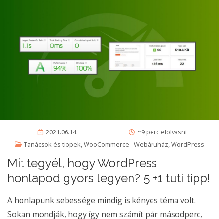
2021.06.14.
~9 perc elolvasni
Tanácsok és tippek
,
WooCommerce - Webáruház
,
WordPress
Mit tegyél, hogy WordPress
honlapod gyors legyen? 5 +1 tuti tipp!
A honlapunk sebessége mindig is kényes téma volt.
Sokan mondják, hogy így nem számít pár másodperc,