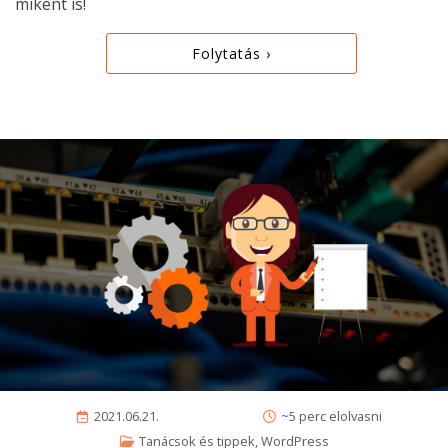
miként is!
Folytatás ›
2021.06.21.
~5 perc elolvasni
Tanácsok és tippek
,
WordPress