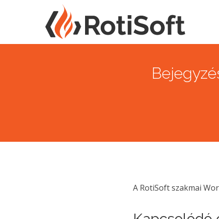
Bejegyzés
A RotiSoft szakmai Wo
Kapcsolódó c