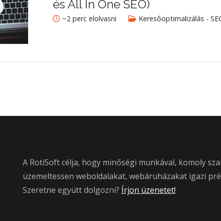
és All In One SEO)
~2 perc elolvasni
Keresőoptimalizálás - SE
A RotiSoft célja, hogy minőségi munkával, komoly sza
üzemeltessen weboldalakat, webáruházakat igazi pr
Szeretne együtt dolgozni?
Írjon üzenetet!