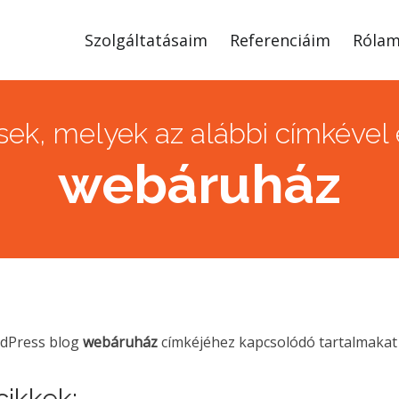
Szolgáltatásaim
Referenciáim
Róla
ek, melyek az alábbi címkével e
webáruház
rdPress blog
webáruház
címkéjéhez kapcsolódó tartalmakat 
ikkek: