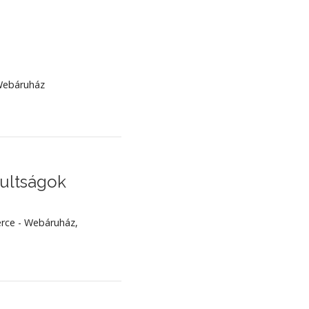
ebáruház
ultságok
ce - Webáruház
,