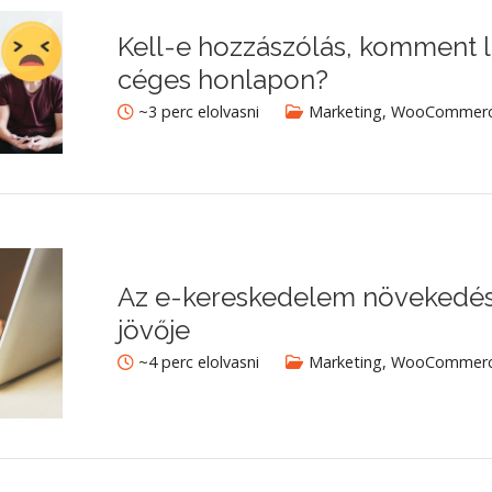
Kell-e hozzászólás, komment 
céges honlapon?
~3 perc elolvasni
Marketing
,
WooCommerce
Az e-kereskedelem növekedése
jövője
~4 perc elolvasni
Marketing
,
WooCommerce