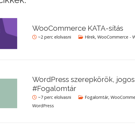
WooCommerce KATA-sítás
~2 perc elolvasni
Hírek
,
WooCommerce - W
WordPress szerepkörök, jogos
#Fogalomtár
~7 perc elolvasni
Fogalomtár
,
WooCommer
WordPress