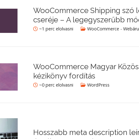
WooCommerce Shipping szó le
cseréje – A legegyszerűbb m
~1 perc elolvasni
WooCommerce - Webáru
WooCommerce Magyar Közös
kézikönyv fordítás
~0 perc elolvasni
WordPress
Hosszabb meta description leí