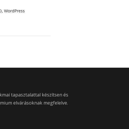
O
,
WordPress
kmai tapasztalattal készítsen és
émium elvárásoknak megfelelve.