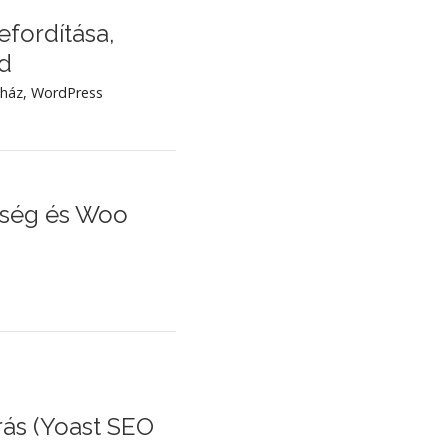
fordítása,
ód
ház
,
WordPress
ség és Woo
rás (Yoast SEO