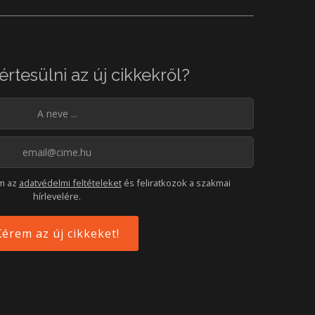
értesülni az új cikkekről?
om az
adatvédelmi feltételeket
és feliratkozok a szakmai
hírlevelére.
e