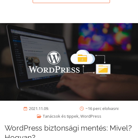
2021.11.09.
~16 perc elolvasni
Tanácsok és tippek
,
WordPress
WordPress biztonsági mentés: Mivel?
Hogyan?