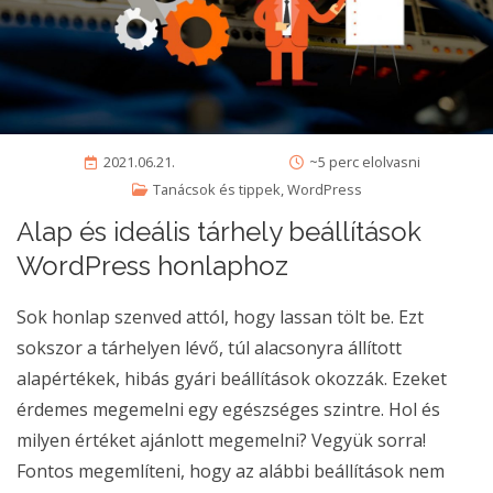
2021.06.21.
~5 perc elolvasni
Tanácsok és tippek
,
WordPress
Alap és ideális tárhely beállítások
WordPress honlaphoz
Sok honlap szenved attól, hogy lassan tölt be. Ezt
sokszor a tárhelyen lévő, túl alacsonyra állított
alapértékek, hibás gyári beállítások okozzák. Ezeket
érdemes megemelni egy egészséges szintre. Hol és
milyen értéket ajánlott megemelni? Vegyük sorra!
Fontos megemlíteni, hogy az alábbi beállítások nem