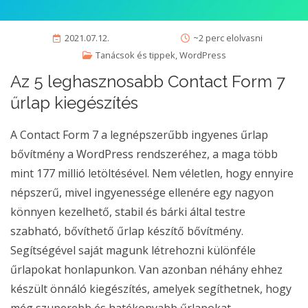
2021.07.12.
~2 perc elolvasni
Tanácsok és tippek
,
WordPress
Az 5 leghasznosabb Contact Form 7
űrlap kiegészítés
A Contact Form 7 a legnépszerűbb ingyenes űrlap
bővítmény a WordPress rendszeréhez, a maga több
mint 177 millió letöltésével. Nem véletlen, hogy ennyire
népszerű, mivel ingyenessége ellenére egy nagyon
könnyen kezelhető, stabil és bárki által testre
szabható, bővíthető űrlap készítő bővítmény.
Segítségével saját magunk létrehozni különféle
űrlapokat honlapunkon. Van azonban néhány ehhez
készült önnáló kiegészítés, amelyek segíthetnek, hogy
még szuperebb és hatékonyabb űrlapokat