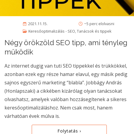
2021.11.15.
~5 perc elolvasni
Keresőoptimalizálás - SEO
,
Tanácsok és tippek
Négy örökzöld SEO tipp, ami tényleg
működik
Az internet dugig van tuti SEO tippekkel és trükkökkel,
azonban ezek egy része hamar elavul, egy másik pedig
sajnos egyszerű marketing “blabla”. Jobbágy András
(Honlapszaki) a cikkében kizárólag olyan tanácsokat
olvashatsz, amelyek valóban hozzásegítenek a sikeres
keresőoptimalizáláshoz. Nem csak most, hanem
várhatóan évek múlva is.
Folytatás ›