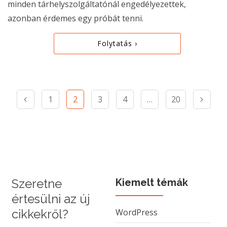
minden tárhelyszolgáltatónál engedélyezettek,
azonban érdemes egy próbát tenni.
Folytatás ›
1
2
3
4
…
20
Szeretne
Kiemelt témák
értesülni az új
cikkekről?
WordPress