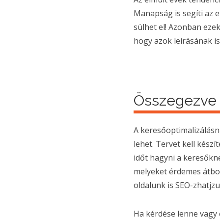
Manapság is segíti az 
sülhet el! Azonban ezek
hogy azok leírásának i
Összegezve
A keresőoptimalizálásn
lehet. Tervet kell készí
időt hagyni a keresőkn
melyeket érdemes átbog
oldalunk is SEO-zhatjzu
Ha kérdése lenne vagy 