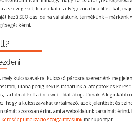
l koncentrálni. Nem mindegy, hogy 10-20 órányi keresgélésse
ni a szövegeket, leírásokat és elvégezni a beállításokat, majd
aját kezű SEO-zás, de ha vállalatunk, termékünk – márkánk 
ítségét kérni.
ll?
kezdeni
i, mely kulcsszavakra, kulcsszó párosra szeretnénk megjelenni
lasztani, utána pedig neki is láthatunk a látogatók és keres
, tartalmat kell adni a weboldal látogatóinak. A leginkább 
z, hogy a kulcsszavakat tartalmazó, azok jelentését és szi
n témát szorosan érint, ami a weboldalunk tartalmát érinti.
g
keresőoptimalizáció szolgáltatásunk
menüpontját.