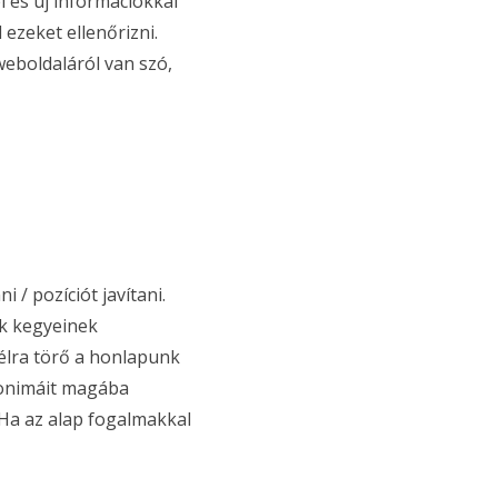
l és új információkkal
 ezeket ellenőrizni.
weboldaláról van szó,
 / pozíciót javítani.
ők kegyeinek
célra törő a honlapunk
nonimáit magába
 Ha az alap fogalmakkal