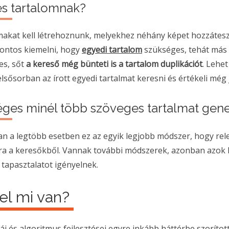
es tartalomnak?
makat kell létrehoznunk, melyekhez néhány képet hozzátesz
ontos kiemelni, hogy
egyedi tartalom
szükséges, tehát más 
es, sőt
a kereső még bünteti is a tartalom duplikációt
. Lehet
elsősorban az írott egyedi tartalmat keresni és értékeli még 
éges minél több szöveges tartalmat gene
an a legtöbb esetben ez az egyik legjobb módszer, hogy rel
a a keresőkből. Vannak további módszerek, azonban azok 
 tapasztalatot igényelnek.
sel mi van?
ái és algoritmus fejlesztései egyre inkább háttérbe szorított