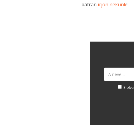
bátran
írjon nekünk
!
Elolv