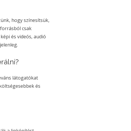
ünk, hogy színesítsük,
forrásból csak
 képi és videós, audió
jelenleg.
rálni?
eváns látogatókat
költségesebbek és
ák a linképítést.