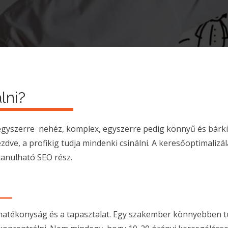
lni?
egyszerre nehéz, komplex, egyszerre pedig könnyű és bárki 
zdve, a profikig tudja mindenki csinálni. A keresőoptimalizál
nulható SEO rész.
a hatékonyság és a tapasztalat. Egy szakember könnyebben t