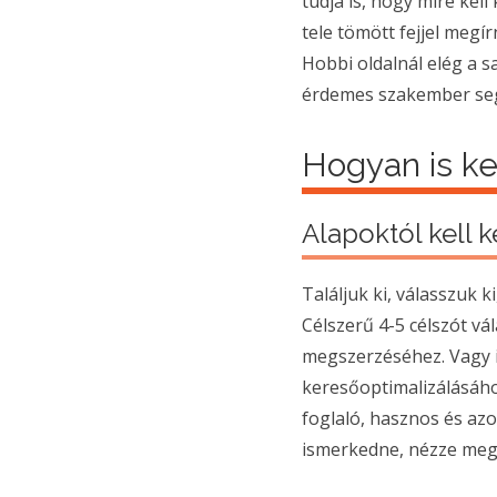
tudja is, hogy mire kel
tele tömött fejjel megír
Hobbi oldalnál elég a s
érdemes szakember seg
Hogyan is ke
Alapoktól kell 
Találjuk ki, válasszuk k
Célszerű 4-5 célszót vá
megszerzéséhez. Vagy is
keresőoptimalizálásáho
foglaló, hasznos és azo
ismerkedne, nézze me