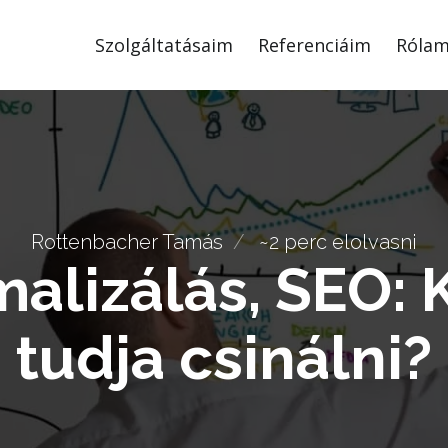
Szolgáltatásaim
Referenciáim
Róla
Rottenbacher Tamás
~2 perc elolvasni
alizálás, SEO: 
tudja csinálni?