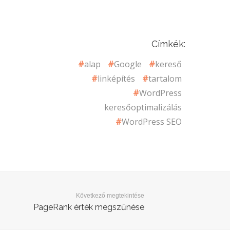
Címkék:
alap
Google
kereső
linképítés
tartalom
WordPress
keresőoptimalizálás
WordPress SEO
Következő megtekintése
PageRank érték megszűnése