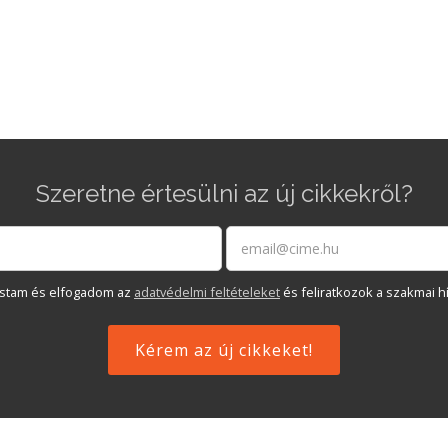
Szeretne értesülni az új cikkekről?
astam és elfogadom az
adatvédelmi feltételeket
és feliratkozok a szakmai hí