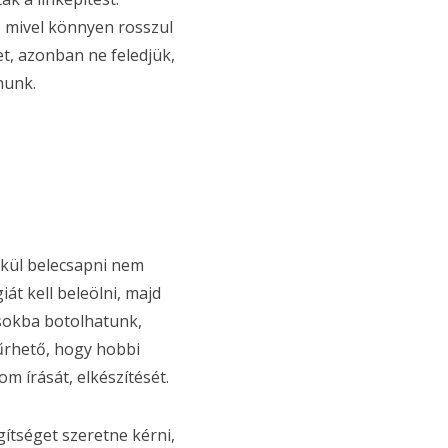
, mivel könnyen rosszul
et, azonban ne feledjük,
nunk.
lkül belecsapni nem
iát kell beleölni, majd
ásokba botolhatunk,
zűrhető, hogy hobbi
om írását, elkészítését.
ítséget szeretne kérni,