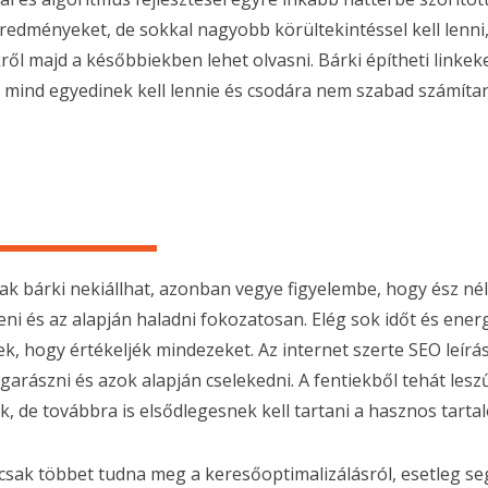
eredményeket, de sokkal nagyobb körültekintéssel kell lenni
ről majd a későbbiekben lehet olvasni. Bárki építheti linkek
s mind egyedinek kell lennie és csodára nem szabad számíta
ak bárki nekiállhat, azonban vegye figyelembe, hogy ész né
teni és az alapján haladni fokozatosan. Elég sok időt és energ
ek, hogy értékeljék mindezeket. Az internet szerte SEO leír
arászni és azok alapján cselekedni. A fentiekből tehát les
k, de továbbra is elsődlegesnek kell tartani a hasznos tartal
csak többet tudna meg a keresőoptimalizálásról, esetleg seg