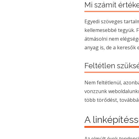
Mi számít érték
Egyedi szöveges tartal
kellemesebbé tegyük. F
átmásolni nem elégség
anyag is, de a keresők 
Feltétlen szüks
Nem feltétlenül, azonb
vonzzunk weboldalunkr
több törődést, továbbá
A linképítés
Az elmúlt évek tendenci