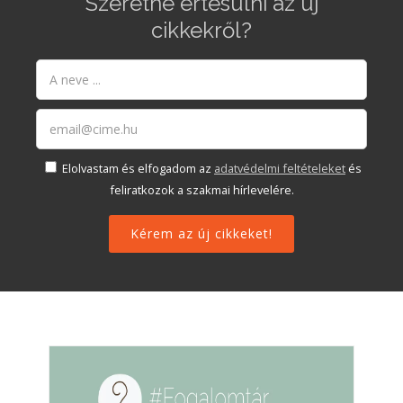
Szeretne értesülni az új
cikkekről?
Elolvastam és elfogadom az
adatvédelmi feltételeket
és
feliratkozok a szakmai hírlevelére.