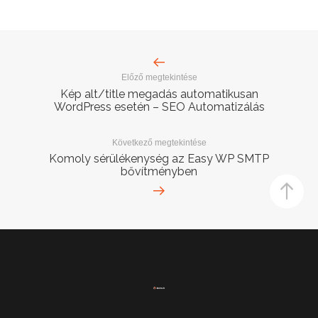
Előző megtekintése
Kép alt/title megadás automatikusan
WordPress esetén – SEO Automatizálás
Következő megtekintése
Komoly sérülékenység az Easy WP SMTP
bővítményben