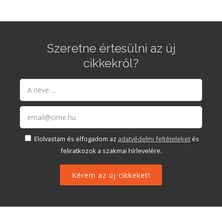
Szeretne értesülni az új
cikkekről?
Elolvastam és elfogadom az
adatvédelmi feltételeket
és
feliratkozok a szakmai hírlevelére.