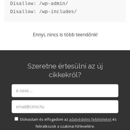
Disallow: /wp-admin/

Disallow: /wp-includes/
Ennyi, nincs is több teendőnk!
Szeretne értesülni az új
cikkekről?
Elolvastam és elfogadom az
adatvédelmi feltételeket
és
feliratkozok a szakmai hírlevelére.