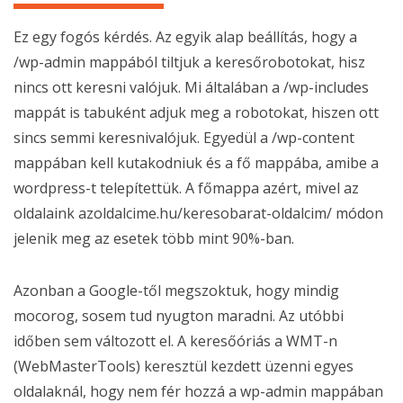
Ez egy fogós kérdés. Az egyik alap beállítás, hogy a
/wp-admin mappából tiltjuk a keresőrobotokat, hisz
nincs ott keresni valójuk. Mi általában a /wp-includes
mappát is tabuként adjuk meg a robotokat, hiszen ott
sincs semmi keresnivalójuk. Egyedül a /wp-content
mappában kell kutakodniuk és a fő mappába, amibe a
wordpress-t telepítettük. A főmappa azért, mivel az
oldalaink azoldalcime.hu/keresobarat-oldalcim/ módon
jelenik meg az esetek több mint 90%-ban.
Azonban a Google-től megszoktuk, hogy mindig
mocorog, sosem tud nyugton maradni. Az utóbbi
időben sem változott el. A keresőóriás a WMT-n
(WebMasterTools) keresztül kezdett üzenni egyes
oldalaknál, hogy nem fér hozzá a wp-admin mappában