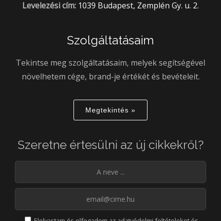
Levelezési cím:
1039 Budapest, Zemplén Gy. u. 2.
Szolgáltatásaim
Tekintse meg szolgáltatásaim, melyek segítségével
növelhetem cége, brand-je értékét és bevételeit.
Megtekintés »
Szeretne értesülni az új cikkekről?
Elolvastam és elfogadom az
adatvédelmi feltételeket
és