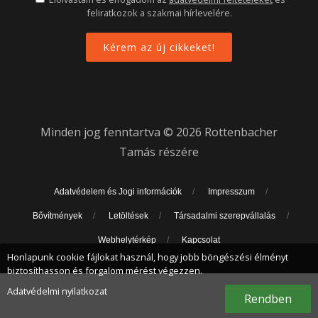
feliratkozok a szakmai hírlevelére.
Minden jog fenntartva © 2026 Rottenbacher
Tamás részére
Adatvédelem és Jogi információk
Impresszum
Bővítmények
Letöltések
Társadalmi szerepvállalás
Webhelytérkép
Kapcsolat
Honlapunk cookie fájlokat használ, hogy jobb böngészési élményt
biztosíthasson és forgalom mérést végezzen.
Adatvédelmi nyilatkozat
Rendben