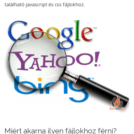
található javascript és css fájlokhoz.
Miért akarna ilyen fájlokhoz férni?