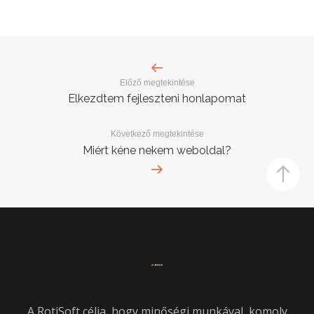
Előző megtekintése
Elkezdtem fejleszteni honlapomat
Következő megtekintése
Miért kéne nekem weboldal?
A RotiSoft célja, hogy minőségi munkával, komoly