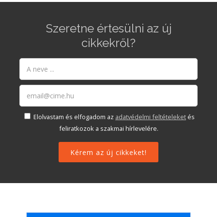
Szeretne értesülni az új
cikkekről?
Elolvastam és elfogadom az
adatvédelmi feltételeket
és
feliratkozok a szakmai hírlevelére.