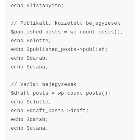
echo $listanyito;

// Publikalt, kozzetett bejegyzesek

$published_posts = wp_count_posts();

echo $elotte;

echo $published_posts->publish;

echo $darab;

echo $utana;

// Vazlat bejegyzesek

$draft_posts = wp_count_posts();

echo $elotte;

echo $draft_posts->draft;

echo $darab;

echo $utana;
