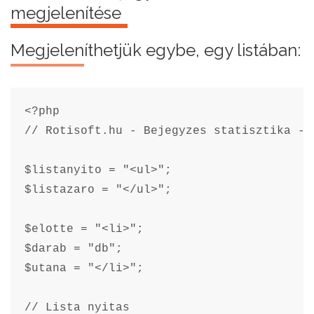
megjelenítése
Megjeleníthetjük egybe, egy listában:
<?php

// Rotisoft.hu - Bejegyzes statisztika - K
$listanyito = "<ul>";

$listazaro = "</ul>";

$elotte = "<li>";

$darab = "db";

$utana = "</li>";

// Lista nyitas
