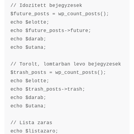
// Idozitett bejegyzesek

$future_posts = wp_count_posts();

echo $elotte;

echo $future_posts->future;

echo $darab;

echo $utana;

// Torolt, lomtarban levo bejegyzesek

$trash_posts = wp_count_posts();

echo $elotte;

echo $trash_posts->trash;

echo $darab;

echo $utana;

// Lista zaras

echo $listazaro;
