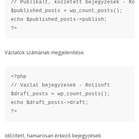
// Publikalt, kozzetett bejegyzesek - Roti
$published_posts = wp_count_posts();

echo $published_posts->publish;

?>
Vázlatok számának megjelenítése:
<?php

// Vazlat bejegyzesek - Rotisoft

$draft_posts = wp_count_posts();

echo $draft_posts->draft;

?>
Időzített, hamarosan érkező bejegyzések: