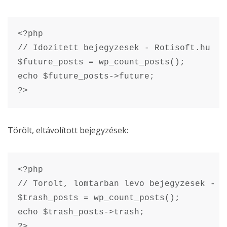
<?php

// Idozitett bejegyzesek - Rotisoft.hu

$future_posts = wp_count_posts();

echo $future_posts->future;

?>
Törölt, eltávolított bejegyzések:
<?php

// Torolt, lomtarban levo bejegyzesek - Ro
$trash_posts = wp_count_posts();

echo $trash_posts->trash;

?>