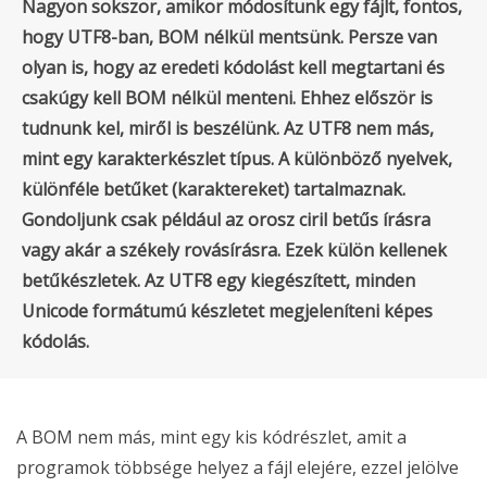
Nagyon sokszor, amikor módosítunk egy fájlt, fontos,
hogy UTF8-ban, BOM nélkül mentsünk. Persze van
olyan is, hogy az eredeti kódolást kell megtartani és
csakúgy kell BOM nélkül menteni. Ehhez először is
tudnunk kel, miről is beszélünk. Az UTF8 nem más,
mint egy karakterkészlet típus. A különböző nyelvek,
különféle betűket (karaktereket) tartalmaznak.
Gondoljunk csak például az orosz ciril betűs írásra
vagy akár a székely rovásírásra. Ezek külön kellenek
betűkészletek. Az UTF8 egy kiegészített, minden
Unicode formátumú készletet megjeleníteni képes
kódolás.
A BOM nem más, mint egy kis kódrészlet, amit a
programok többsége helyez a fájl elejére, ezzel jelölve