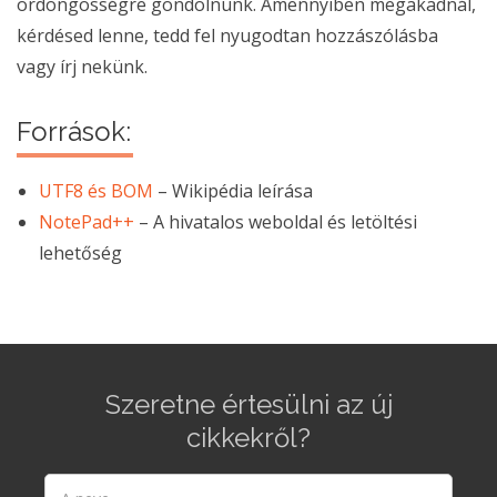
ördöngösségre gondolnunk. Amennyiben megakadnál,
kérdésed lenne, tedd fel nyugodtan hozzászólásba
vagy írj nekünk.
Források:
UTF8 és BOM
– Wikipédia leírása
NotePad++
– A hivatalos weboldal és letöltési
lehetőség
Szeretne értesülni az új
cikkekről?