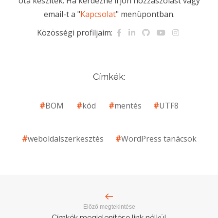
óta készítek. Ha kérdezne írjon hozzászólást vagy
email-t a "
Kapcsolat
" menüpontban.
Közösségi profiljaim:
Címkék:
BOM
kód
mentés
UTF8
weboldalszerkesztés
WordPress tanácsok
Előző megtekintése
Címkék megjelenítése link nélkül