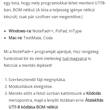
egy lista, hogy mely programokkal lehet menteni UTF8-
ban, BOM nélkül. (A lista a teljesség igénye nélkül
készült, csak pár szoftver van megemlítve.)
Windows-ra:
NotePad++, PsPad, InType
Mac-re:
TextMate, Coda
Mi a NotePad++ programját ajánljuk, hisz rengeteg
funkcióval bír és nem mellesleg
tud magyarul
is.
Nézzük a mentés lépéseit!
Szerkesztendő fájl megnyitása.
Módosítások elvégzése.
Mentés előtt a felső sorban kattintsunk a
Kódolás
menüpontra, majd a lenyíló listában erre:
Átalakítás
UTF-8 kódlása BOM nélkül