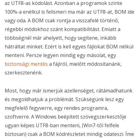
az UTF8-as kódolást. Azonban a programok szinte
100%-a enélkül is felismeri ma már az UTF8-at, BOM ide
vagy oda. A BOM csak rontja a visszafelé történő,
régebbi módokhoz szánt kompatibilitást. Emiatt a
többségnél már ahelyett, hogy segítene, inkább
hátráltat minket. Ezért is kell egyes fájlokat BOM nélkül
menteni. Persze legyen mindig egy másolat, egy
biztonsági mentés
a fájlról, mielőtt módosítanánk,
szerkesztenénk.
Most, hogy már ismerjük azellenséget, rátámadhatunk
és megoldhatjuk a problémát. Szükségünk lesz egy
megfelelő fegyverre, egy rendes programra,
szoftverre. A Windows beépített szövegszerkesztője
ugyan képes UTF8-ban menteni, (Win7-től felfele
biztosan) csak a BOM kódrészletet mindig odateszi. Íme