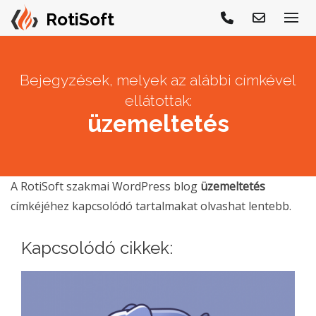
Bejegyzések, melyek az alábbi címkével
ellátottak:
üzemeltetés
A RotiSoft szakmai WordPress blog
üzemeltetés
címkéjéhez kapcsolódó tartalmakat olvashat lentebb.
Kapcsolódó cikkek: