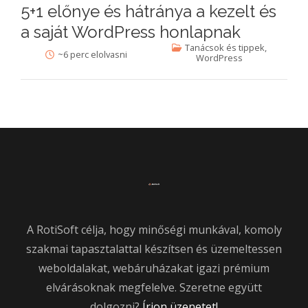
5+1 előnye és hátránya a kezelt és
a saját WordPress honlapnak
Tanácsok és tippek
,
~6 perc elolvasni
WordPress
A RotiSoft célja, hogy minőségi munkával, komoly
szakmai tapasztalattal készítsen és üzemeltessen
weboldalakat, webáruházakat igazi prémium
elvárásoknak megfelelve. Szeretne együtt
dolgozni?
Írjon üzenetet!