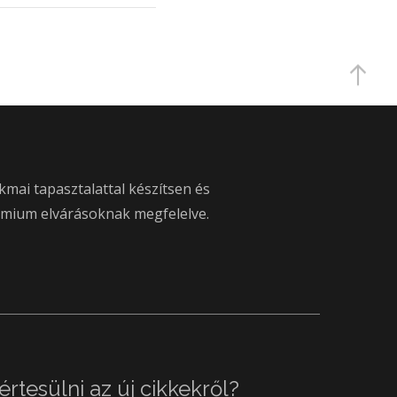
kmai tapasztalattal készítsen és
émium elvárásoknak megfelelve.
értesülni az új cikkekről?