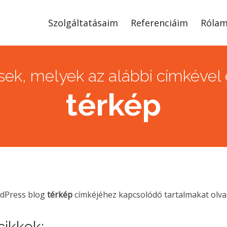
Szolgáltatásaim
Referenciáim
Róla
ek, melyek az alábbi címkével e
térkép
rdPress blog
térkép
címkéjéhez kapcsolódó tartalmakat olva
ikkek: