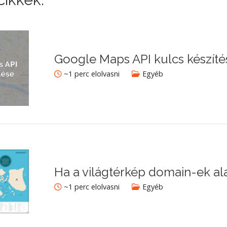
Google Maps API kulcs készíté
~1 perc elolvasni
Egyéb
Ha a világtérkép domain-ek al
~1 perc elolvasni
Egyéb