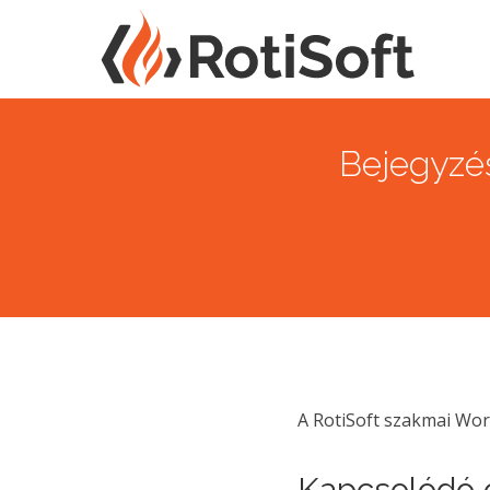
Bejegyzés
A RotiSoft szakmai Wo
Kapcsolódó c