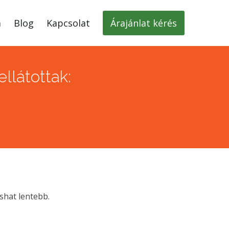
m
Blog
Kapcsolat
Árajánlat kérés
llátottak:
shat lentebb.