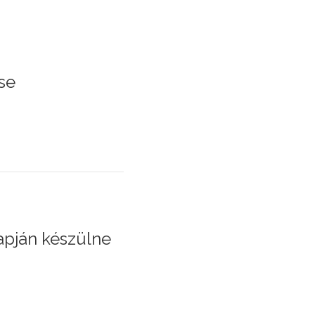
se
apján készülne