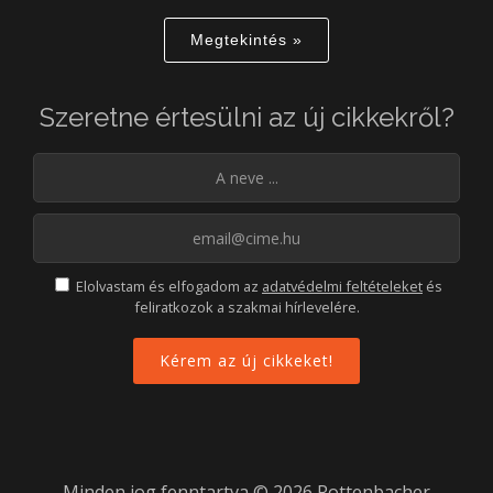
Megtekintés »
Szeretne értesülni az új cikkekről?
Elolvastam és elfogadom az
adatvédelmi feltételeket
és
feliratkozok a szakmai hírlevelére.
Minden jog fenntartva © 2026 Rottenbacher