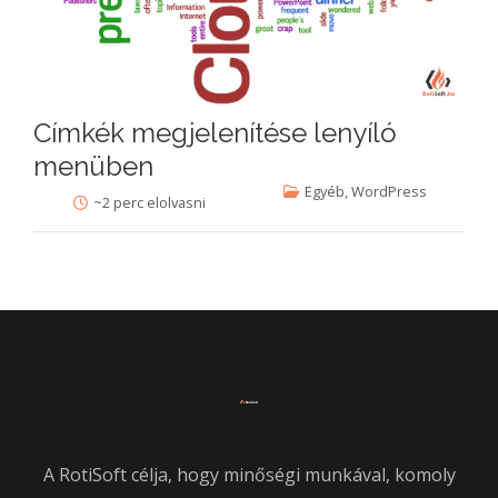
Címkék megjelenítése lenyíló
menüben
Egyéb
,
WordPress
~2 perc elolvasni
A RotiSoft célja, hogy minőségi munkával, komoly