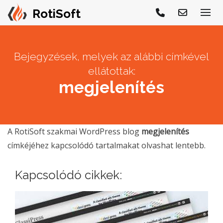
Bejegyzések, melyek az alábbi címkével
ellátottak:
megjelenítés
A RotiSoft szakmai WordPress blog
megjelenítés
címkéjéhez kapcsolódó tartalmakat olvashat lentebb.
Kapcsolódó cikkek: